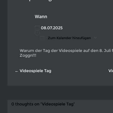
Wann
08.07.2025
Zum Kalender hinzufügen
ICS herunterladen
Google Kalender
iCalendar
Office 365
Outlook L
Warum der Tag der Videospiele auf den 8. Juli f
Zoggn!!!
← Videospiele Tag
Vi
0 thoughts on “Videospiele Tag”