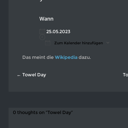
Wann
25.05.2023
Zum Kalender hinzufügen
ICS herunterladen
Google Kalender
iCalendar
Office 365
Outlook L
Das meint die
Wikipedia
dazu.
← Towel Day
T
0 thoughts on “Towel Day”