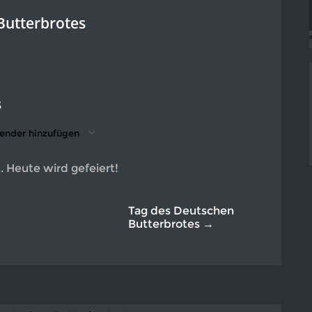
Butterbrotes
23
ender hinzufügen
nterladen
ogle Kalender
iCalendar
Office 365
Outlook Live
t. Heute wird gefeiert!
Tag des Deutschen
Butterbrotes →