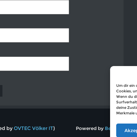
Um dir ein 
Cookies, u
Wenn du di
Surfverhalt
deine Zust
Merkmale u
ted by
OVTEC Völker IT
)
Powered by
BestWebSoft
Akze