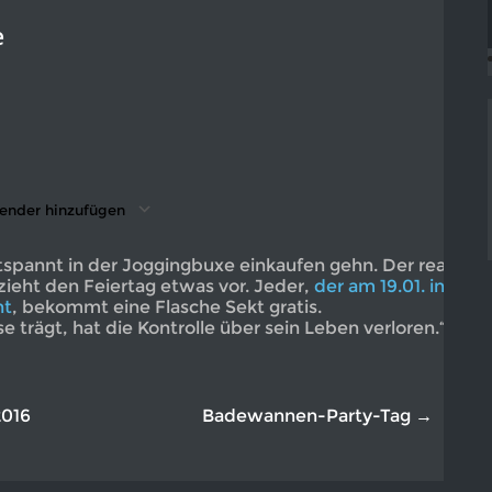
e
7
ender hinzufügen
nterladen
ogle Kalender
iCalendar
Office 365
Outlook Live
spannt in der Joggingbuxe einkaufen gehn. Der real-
ieht den Feiertag etwas vor. Jeder,
der am 19.01. in
nt
, bekommt eine Flasche Sekt gratis.
 trägt, hat die Kontrolle über sein Leben verloren.“ –
016
Badewannen-Party-Tag →