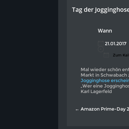
Tag der Jogginghos
Wann
21.01.201
Zum Kal
ICS heru
Go
Mal wieder schön ent
Markt in Schwabach z
Jogginghose erschei
„Wer eine Jogginghose
Karl Lagerfeld
← Amazon Prime-Day 2