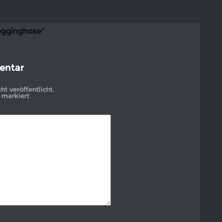
ogginghose”
entar
t veröffentlicht.
markiert