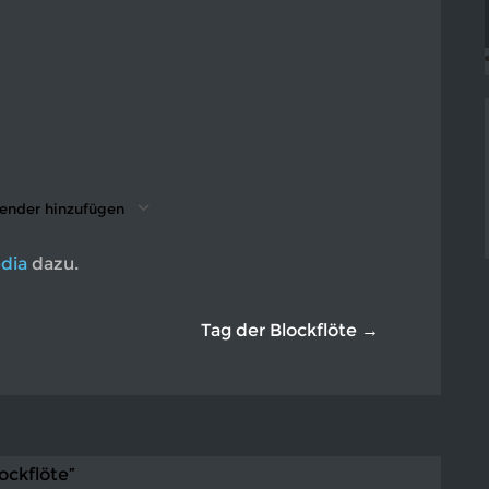
33
ender hinzufügen
nterladen
ogle Kalender
iCalendar
Office 365
Outlook Live
dia
dazu.
Tag der Blockflöte →
ockflöte”