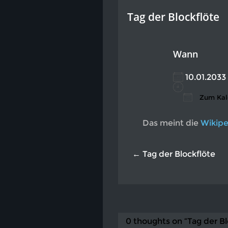
Tag der Blockflöte
Wann
10.01.20
Zum Kal
ICS heru
Go
Das meint die
Wikipe
← Tag der Blockflöte
0 thoughts on “Tag der Bl