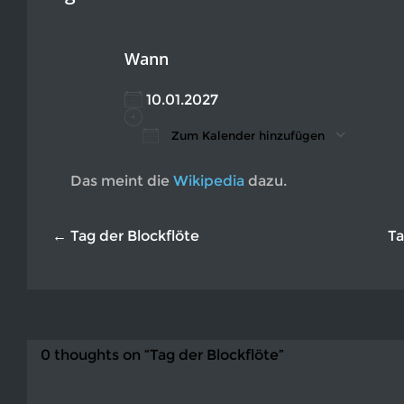
Wann
10.01.2027
Zum Kalender hinzufügen
ICS herunterladen
Google Kalender
iCalendar
Office 365
Outlook L
Das meint die
Wikipedia
dazu.
← Tag der Blockflöte
Ta
0 thoughts on “Tag der Blockflöte”