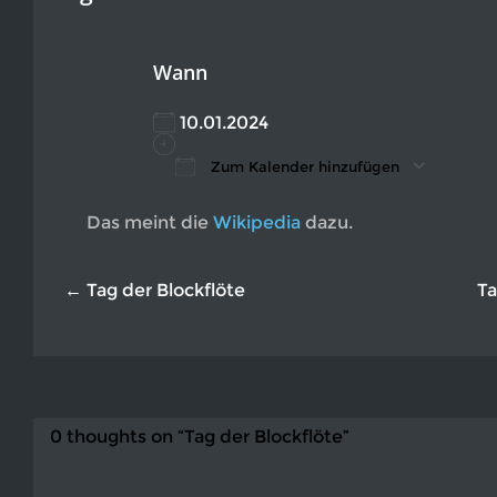
Wann
10.01.2024
Zum Kalender hinzufügen
ICS herunterladen
Google Kalender
iCalendar
Office 365
Outlook L
Das meint die
Wikipedia
dazu.
← Tag der Blockflöte
Ta
0 thoughts on “Tag der Blockflöte”