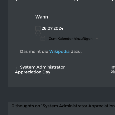
Wann
26.07.2024
Zum Kalender hinzufügen
ICS herunterladen
Google Kalender
iCalendar
Office 365
Outlook L
Das meint die
Wikipedia
dazu.
← System Administrator
In
Appreciation Day
Pi
0 thoughts on “System Administrator Appreciation