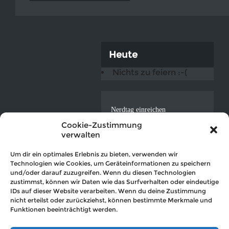
Heute
Nichts zu feiern :-(
Nerdtag einreichen
ICAL-Feed
Cookie-Zustimmung
verwalten
Datenschutzerklärung
Impressum
Um dir ein optimales Erlebnis zu bieten, verwenden wir
Technologien wie Cookies, um Geräteinformationen zu speichern
und/oder darauf zuzugreifen. Wenn du diesen Technologien
zustimmst, können wir Daten wie das Surfverhalten oder eindeutige
IDs auf dieser Website verarbeiten. Wenn du deine Zustimmung
nicht erteilst oder zurückziehst, können bestimmte Merkmale und
© 2026 Der Nerdkalender (hosted by
OVTEC Völker IT
)
Funktionen beeinträchtigt werden.