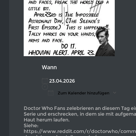
Wann
23.04.2026
Zum Kalender hinzufügen
ICS herunterladen
Google Kalender
iCalendar
Office 365
Outlook L
Doctor Who Fans zelebrieren an diesem Tag ei
Serie und erschrecken, in dem sie mit aufgema
Haut herum laufen.
Siehe:
https://www.reddit.com/r/doctorwho/commen