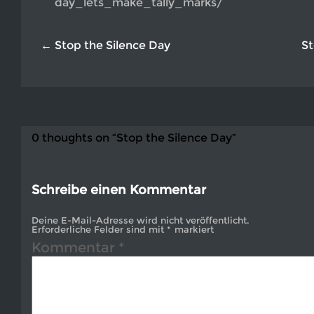
day_lets_make_tally_marks/
← Stop the Silence Day
St
0 thoughts on “Stop the Silence Day”
Schreibe einen Kommentar
Deine E-Mail-Adresse wird nicht veröffentlicht.
Erforderliche Felder sind mit
*
markiert
Kommentar
*