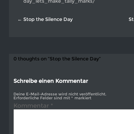
day_lets_make_tally_marks/
← Stop the Silence Day
St
0 thoughts on “Stop the Silence Day”
Schreibe einen Kommentar
Deine E-Mail-Adresse wird nicht veröffentlicht.
Erforderliche Felder sind mit
*
markiert
Kommentar
*