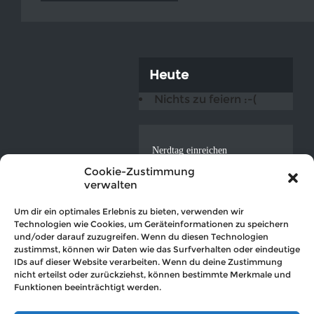
Heute
Nichts zu feiern :-(
Nerdtag einreichen
ICAL-Feed
Cookie-Zustimmung
verwalten
Datenschutzerklärung
Impressum
Um dir ein optimales Erlebnis zu bieten, verwenden wir
Technologien wie Cookies, um Geräteinformationen zu speichern
und/oder darauf zuzugreifen. Wenn du diesen Technologien
zustimmst, können wir Daten wie das Surfverhalten oder eindeutige
IDs auf dieser Website verarbeiten. Wenn du deine Zustimmung
nicht erteilst oder zurückziehst, können bestimmte Merkmale und
© 2019 Der Nerdkalender (hosted by
OVTEC Völker IT
)
Funktionen beeinträchtigt werden.