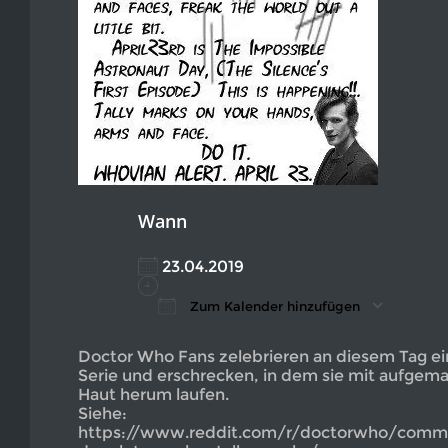
Wann
23.04.2019
Zum Kalender hinzufügen
ICS herunterladen
Google Kalender
iCalendar
Office 365
Outlook L
Doctor Who Fans zelebrieren an diesem Tag ei
Serie und erschrecken, in dem sie mit aufgema
Haut herum laufen.
Siehe:
https://www.reddit.com/r/doctorwho/commen