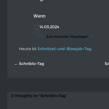
Wann
14.03.2024
Zum Kalender hinzufügen
ICS herunterladen
Google Kalender
iCalendar
Office 365
Outlook L
Heute ist
Schnitzel-und-Blowjob-Tag
.
← Schniblo-Tag
Sc
0 thoughts on “Schniblo-Tag”