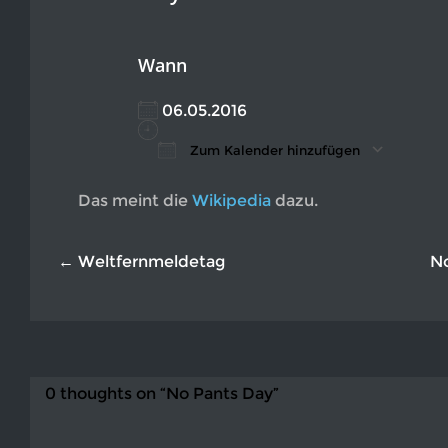
Wann
06.05.2016
Zum Kalender hinzufügen
ICS herunterladen
Google Kalender
iCalendar
Office 365
Outlook L
Das meint die
Wikipedia
dazu.
← Weltfernmeldetag
N
0 thoughts on “No Pants Day”