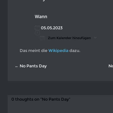
Wann
05.05.2023
Zum Kalender hinzufügen
ICS herunterladen
Google Kalender
iCalendar
Office 365
Outlook L
Das meint die
Wikipedia
dazu.
← No Pants Day
N
0 thoughts on “No Pants Day”