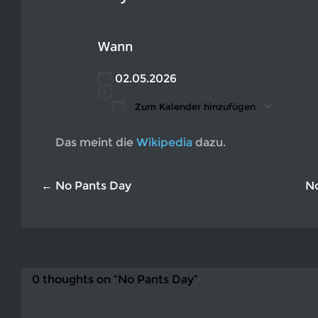
Wann
02.05.2026
Zum Kalender hinzufügen
ICS herunterladen
Google Kalender
iCalendar
Office 365
Outlook L
Das meint die
Wikipedia
dazu.
← No Pants Day
N
0 thoughts on “No Pants Day”