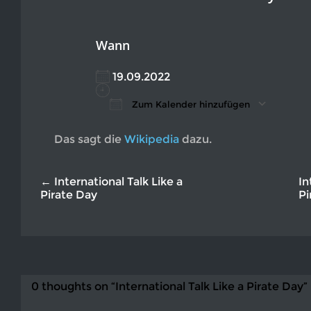
Wann
19.09.2022
Zum Kalender hinzufügen
ICS herunterladen
Google Kalender
iCalendar
Office 365
Outlook L
Das sagt die
Wikipedia
dazu.
← International Talk Like a
In
Pirate Day
Pi
0 thoughts on “International Talk Like a Pirate Day”