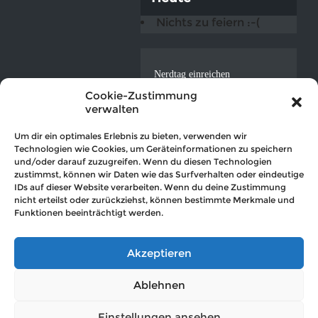
Nichts zu feiern :-(
Nerdtag einreichen
ICAL-Feed
Cookie-Zustimmung
verwalten
Datenschutzerklärung
Impressum
Um dir ein optimales Erlebnis zu bieten, verwenden wir
Technologien wie Cookies, um Geräteinformationen zu speichern
und/oder darauf zuzugreifen. Wenn du diesen Technologien
zustimmst, können wir Daten wie das Surfverhalten oder eindeutige
IDs auf dieser Website verarbeiten. Wenn du deine Zustimmung
nicht erteilst oder zurückziehst, können bestimmte Merkmale und
© 2022 Der Nerdkalender (hosted by
OVTEC Völker IT
)
Funktionen beeinträchtigt werden.
Akzeptieren
Ablehnen
Powered by
BestWebSoft
,
Events Manager
and
WordPress
Einstellungen ansehen