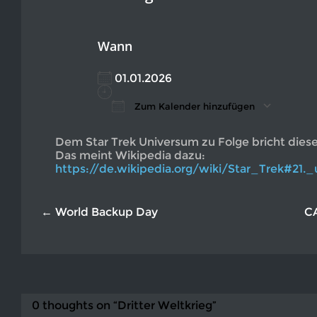
Wann
01.01.2026
Zum Kalender hinzufügen
ICS herunterladen
Google Kalender
iCalendar
Office 365
Outlook L
Dem Star Trek Universum zu Folge bricht dieses
Das meint Wikipedia dazu:
https://de.wikipedia.org/wiki/Star_Trek#21.
← World Backup Day
C
0 thoughts on “Dritter Weltkrieg”