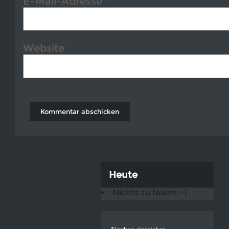
E-Mail-Adresse
*
Website
Heute
Nichts zu feiern :-(