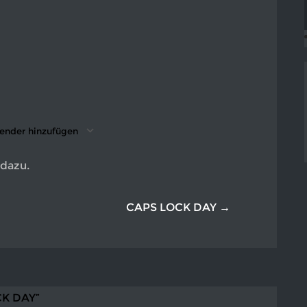
21
ender hinzufügen
nterladen
ogle Kalender
iCalendar
Office 365
Outlook Live
dazu.
CAPS LOCK DAY →
CK DAY”