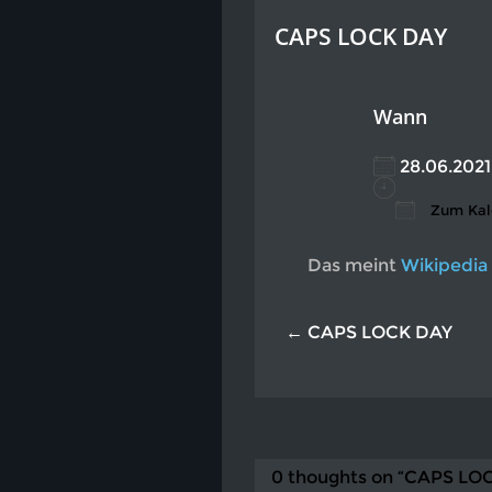
CAPS LOCK DAY
Wann
28.06.20
Zum Kal
ICS heru
Go
Das meint
Wikipedia
← CAPS LOCK DAY
0 thoughts on “CAPS LO