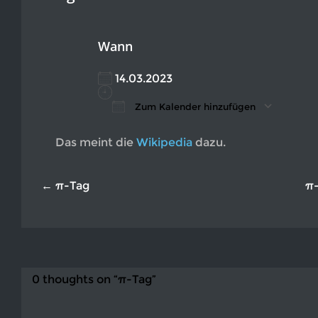
Wann
14.03.2023
Zum Kalender hinzufügen
ICS herunterladen
Google Kalender
iCalendar
Office 365
Outlook L
Das meint die
Wikipedia
dazu.
← π-Tag
π
0 thoughts on “π-Tag”