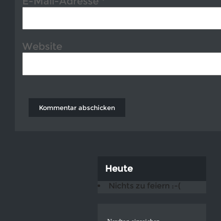
E-Mail-Adresse
*
Website
Heute
Nichts zu feiern :-(