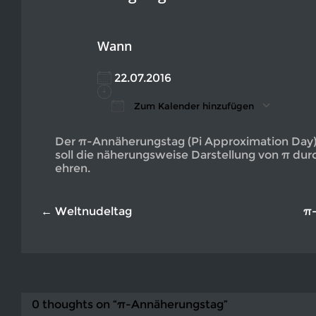
Wann
22.07.2016
Zum Kalender hinzufügen
ICS herunterladen
Google Kalender
iCalendar
Office 365
Outlook L
Der π-Annäherungstag (Pi Approximation Day) w
soll die näherungsweise Darstellung von π dur
ehren.
← Weltnudeltag
π
0 thoughts on “π-Annäherungstag”