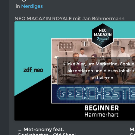
in
Nerdiges
NEO MAGAZIN ROYALE mit Jan Böhmermann
Klicke hier, um Marketing-Cookie
akzeptieren und diesen Inhalt 
aktivieren
← Metronomy feat.
Ma