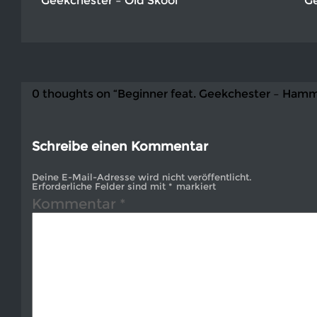
Geekchester – Old Skool
G
0 thoughts on “Beginner feat. Geekchester – Hamm
Schreibe einen Kommentar
Deine E-Mail-Adresse wird nicht veröffentlicht.
Erforderliche Felder sind mit
*
markiert
Kommentar
*