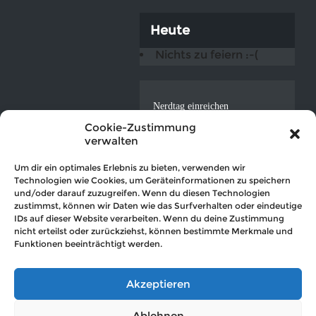
Heute
Nichts zu feiern :-(
Nerdtag einreichen
ICAL-Feed
Cookie-Zustimmung
verwalten
Datenschutzerklärung
Impressum
Um dir ein optimales Erlebnis zu bieten, verwenden wir
Technologien wie Cookies, um Geräteinformationen zu speichern
und/oder darauf zuzugreifen. Wenn du diesen Technologien
zustimmst, können wir Daten wie das Surfverhalten oder eindeutige
IDs auf dieser Website verarbeiten. Wenn du deine Zustimmung
nicht erteilst oder zurückziehst, können bestimmte Merkmale und
© 2016 Der Nerdkalender (hosted by
OVTEC Völker IT
)
Funktionen beeinträchtigt werden.
Akzeptieren
Ablehnen